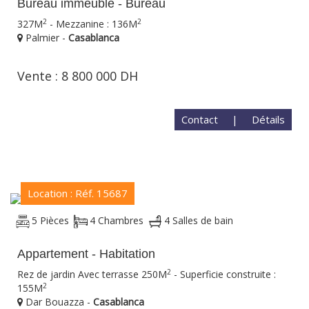
Bureau immeuble - Bureau
2
2
327M
- Mezzanine : 136M
Palmier -
Casablanca
Vente : 8 800 000 DH
Contact
|
Détails
Location : Réf. 15687
5 Pièces
4 Chambres
4 Salles de bain
Appartement - Habitation
2
Rez de jardin Avec terrasse 250M
- Superficie construite :
2
155M
Dar Bouazza -
Casablanca