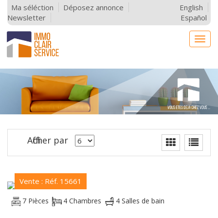
Ma séléction
Déposez annonce
English
Newsletter
Español
Togg
navig
Afficher par
Vente : Réf. 15661
7 Pièces
4 Chambres
4 Salles de bain