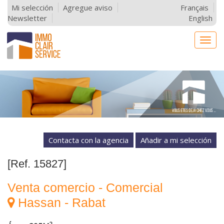
Mi selección
Agregue aviso
Français
Newsletter
English
Togg
navig
Contacta con la agencia
[Ref. 15827]
Venta comercio - Comercial
Hassan - Rabat
2